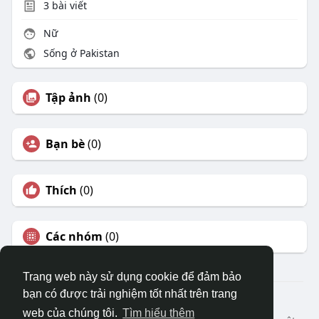
3
bài viết
Nữ
Sống ở Pakistan
Tập ảnh
(0)
Bạn bè
(0)
Thích
(0)
Các nhóm
(0)
Trang web này sử dụng cookie để đảm bảo
bạn có được trải nghiệm tốt nhất trên trang
© 2026 DRVIET.COM
web của chúng tôi.
Tìm hiểu thêm