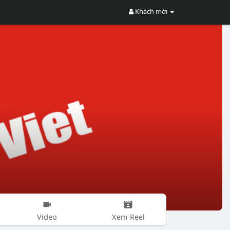
Khách mời
Video
Xem Reel