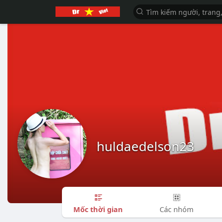
huldaedelson23
Mốc thời gian
Các nhóm