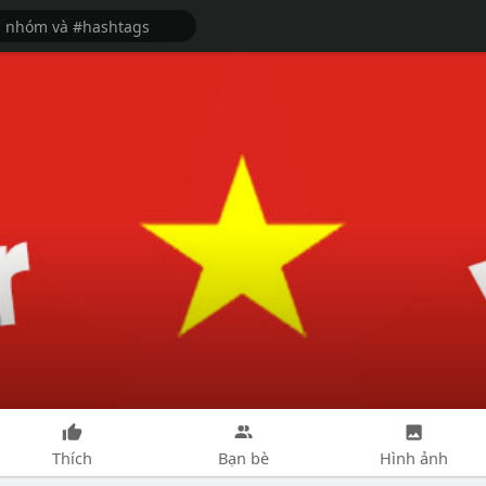
0
Thích
Bạn bè
Hình ảnh