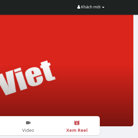
Khách mời
Xem Reel
Video