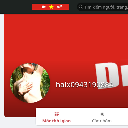
halx0943190884
Mốc thời gian
Các nhóm