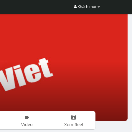
Khách mời
Video
Xem Reel