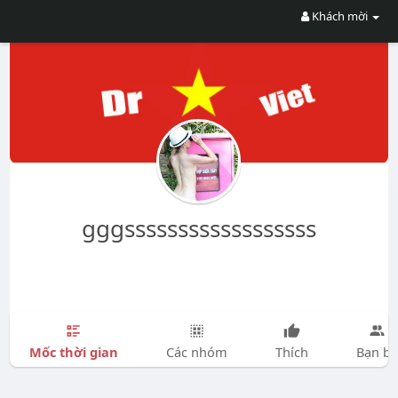
Khách mời
gggssssssssssssssssss
Mốc thời gian
Các nhóm
Thích
Bạn bè