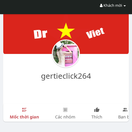
Khách mời
gertieclick264
Mốc thời gian
Các nhóm
Thích
Bạn bè