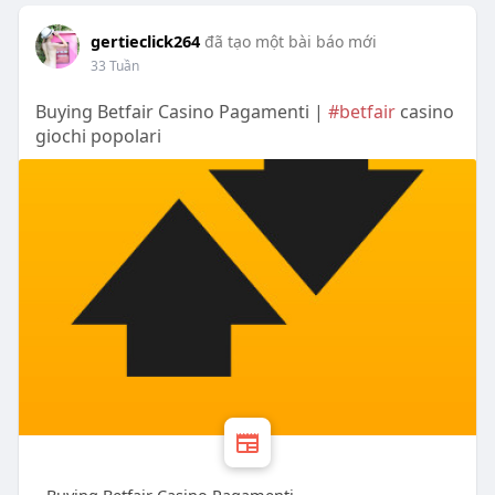
gertieclick264
đã tạo một bài báo mới
33 Tuần
Buying Betfair Casino Pagamenti |
#betfair
casino
giochi popolari