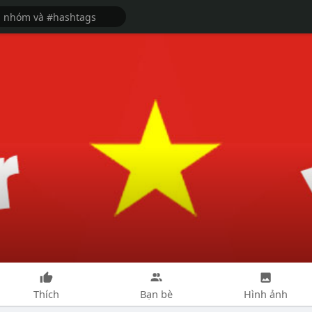
Thích
Bạn bè
Hình ảnh