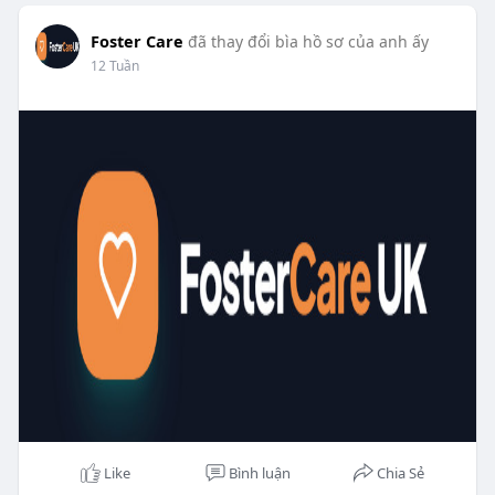
Foster Care
đã thay đổi bìa hồ sơ của anh ấy
12 Tuần
Like
Bình luận
Chia Sẻ