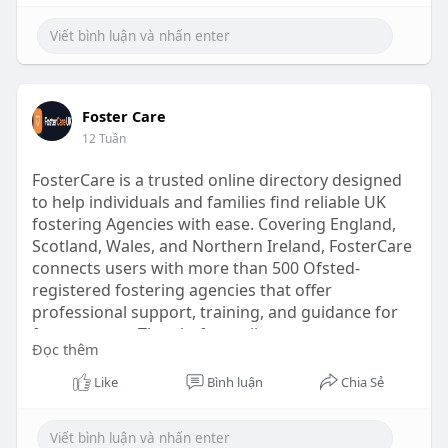
Foster Care
12 Tuần
FosterCare is a trusted online directory designed
to help individuals and families find reliable UK
fostering Agencies with ease. Covering England,
Scotland, Wales, and Northern Ireland, FosterCare
connects users with more than 500 Ofsted-
registered fostering agencies that offer
professional support, training, and guidance for
foster carers. The platform allows you to compare
Đọc thêm
agencies, explore services, and read real reviews
to make informed decisions about your fostering
Like
Bình luận
Chia Sẻ
journey. Whether you are considering fostering
for the first time or looking for an agency that
better suits your needs, FosterCare provides a