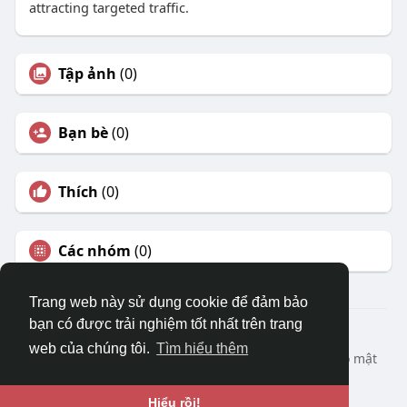
attracting targeted traffic.
Tập ảnh
(0)
Bạn bè
(0)
Thích
(0)
Các nhóm
(0)
Trang web này sử dụng cookie để đảm bảo
bạn có được trải nghiệm tốt nhất trên trang
© 2026 DRVIET.COM
web của chúng tôi.
Tìm hiểu thêm
Nhà
Bao Quát
Liên hệ chúng tôi
Chính sách bảo mật
Điều khoản sử dụng
Yêu cầu hoàn lại
Blog
Ngôn ngữ
Hiểu rồi!