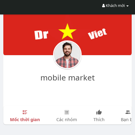
Khách mời
mobile market
Mốc thời gian
Các nhóm
Thích
Bạn bè