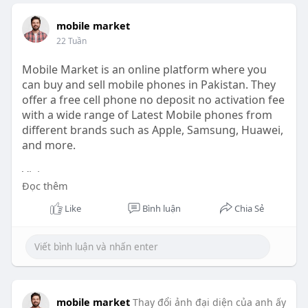
mobile market
22 Tuần
Mobile Market is an online platform where you
can buy and sell mobile phones in Pakistan. They
offer a free cell phone no deposit no activation fee
with a wide range of Latest Mobile phones from
different brands such as Apple, Samsung, Huawei,
and more.
Visit:
Đọc thêm
https://www.mobilezmarket.com/....blogs/free-
cell-phon
Like
Bình luận
Chia Sẻ
mobile market
Thay đổi ảnh đại diện của anh ấy