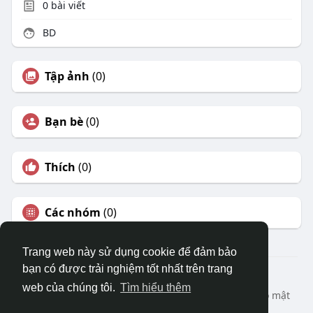
0
bài viết
BD
Tập ảnh
(0)
Bạn bè
(0)
Thích
(0)
Các nhóm
(0)
Trang web này sử dụng cookie để đảm bảo
bạn có được trải nghiệm tốt nhất trên trang
© 2026 DRVIET.COM
web của chúng tôi.
Tìm hiểu thêm
Nhà
Bao Quát
Liên hệ chúng tôi
Chính sách bảo mật
Điều khoản sử dụng
Yêu cầu hoàn lại
Blog