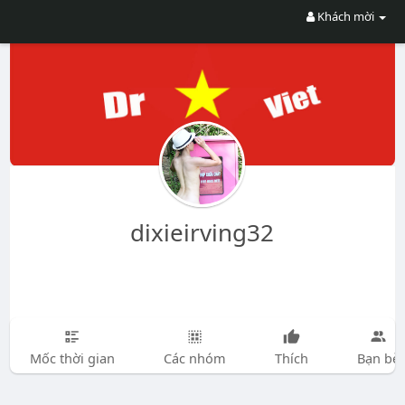
Khách mời
dixieirving32
Mốc thời gian
Các nhóm
Thích
Bạn bè