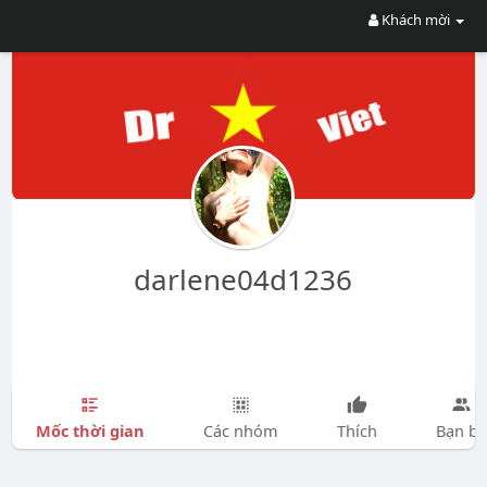
Khách mời
darlene04d1236
Mốc thời gian
Các nhóm
Thích
Bạn bè