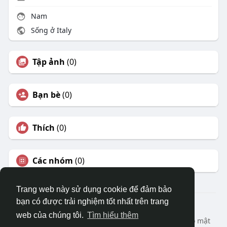
Nam
Sống ở Italy
Tập ảnh
(0)
Bạn bè
(0)
Thích
(0)
Các nhóm
(0)
Trang web này sử dụng cookie để đảm bảo
bạn có được trải nghiệm tốt nhất trên trang
© 2026 DRVIET.COM
web của chúng tôi.
Tìm hiểu thêm
Nhà
Bao Quát
Liên hệ chúng tôi
Chính sách bảo mật