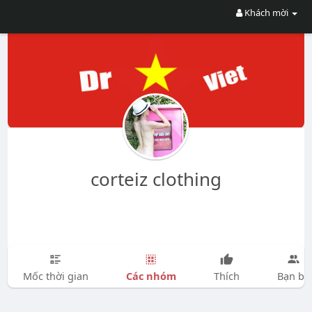
Khách mời
corteiz clothing
Các nhóm
Mốc thời gian
Thích
Bạn bè