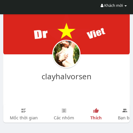
Khách mời
clayhalvorsen
Thích
Mốc thời gian
Các nhóm
Bạn bè