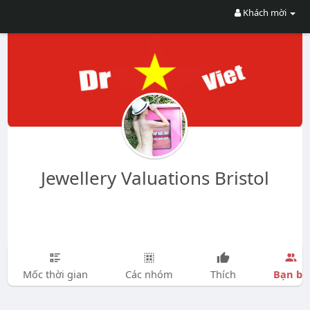
Khách mời
Jewellery Valuations Bristol
Bạn bè
Mốc thời gian
Các nhóm
Thích