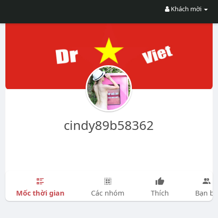
Khách mời
cindy89b58362
Mốc thời gian
Các nhóm
Thích
Bạn bè