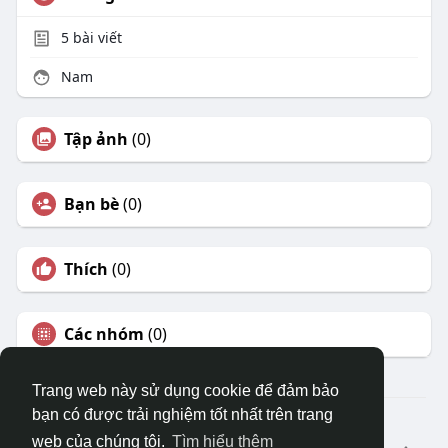
5
bài viết
Nam
Tập ảnh
(0)
Bạn bè
(0)
Thích
(0)
Các nhóm
(0)
Trang web này sử dụng cookie để đảm bảo
bạn có được trải nghiệm tốt nhất trên trang
© 2026 DRVIET.COM
web của chúng tôi.
Tìm hiểu thêm