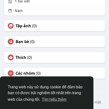
1
bài viết
Nam
Tập ảnh
(0)
Bạn bè
(0)
Thích
(0)
Các nhóm
(0)
Trang web này sử dụng cookie để đảm bảo
bạn có được trải nghiệm tốt nhất trên trang
© 2026 DRVIET.COM
web của chúng tôi.
Tìm hiểu thêm
Nhà
Bao Quát
Liên hệ chúng tôi
Chính sách bảo mật
Điều khoản sử dụng
Yêu cầu hoàn lại
Blog