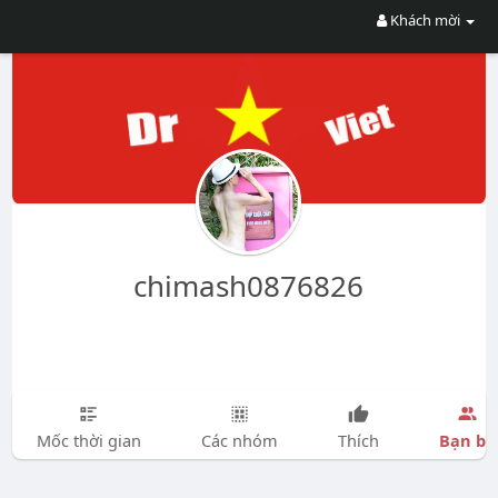
Khách mời
chimash0876826
Bạn bè
Mốc thời gian
Các nhóm
Thích