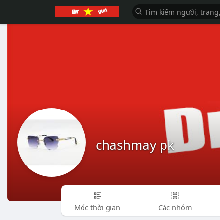
chashmay pk
Mốc thời gian
Các nhóm