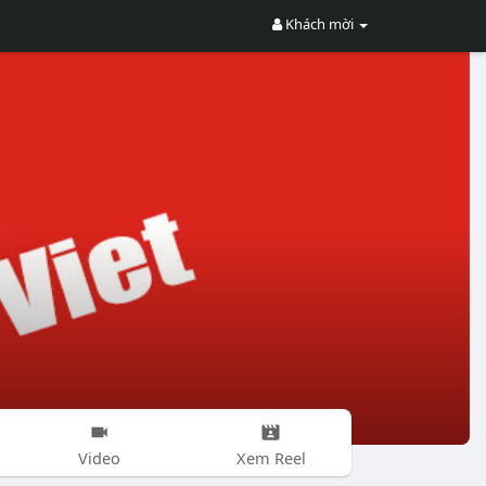
Khách mời
Video
Xem Reel