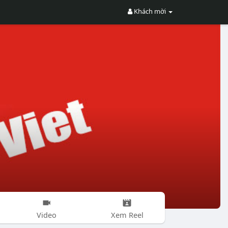
Khách mời
Video
Xem Reel