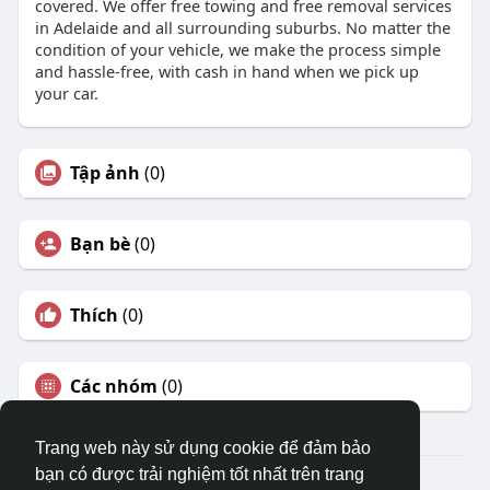
covered. We offer free towing and free removal services
in Adelaide and all surrounding suburbs. No matter the
condition of your vehicle, we make the process simple
and hassle-free, with cash in hand when we pick up
your car.
Tập ảnh
(0)
Bạn bè
(0)
Thích
(0)
Các nhóm
(0)
Trang web này sử dụng cookie để đảm bảo
bạn có được trải nghiệm tốt nhất trên trang
© 2026 DRVIET.COM