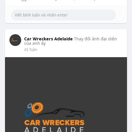
Car Wreckers Adelaide
Thay đổi ảnh đại diện
của anh ấy
43 Tuần