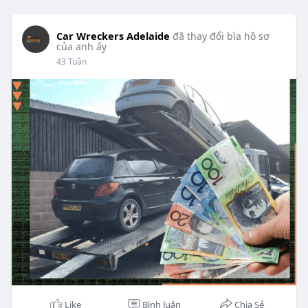
Car Wreckers Adelaide
đã thay đổi bìa hồ sơ
của anh ấy
43 Tuần
Like
Bình luận
Chia Sẻ