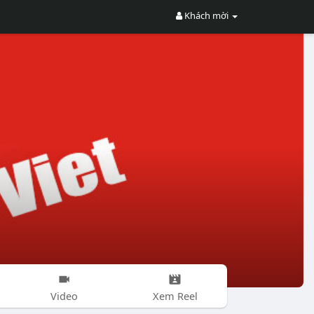
Khách mời
Video
Xem Reel