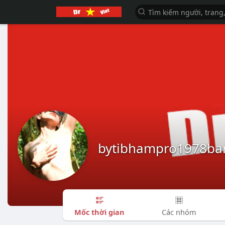
bytibhampro1978ba
Mốc thời gian
Các nhóm