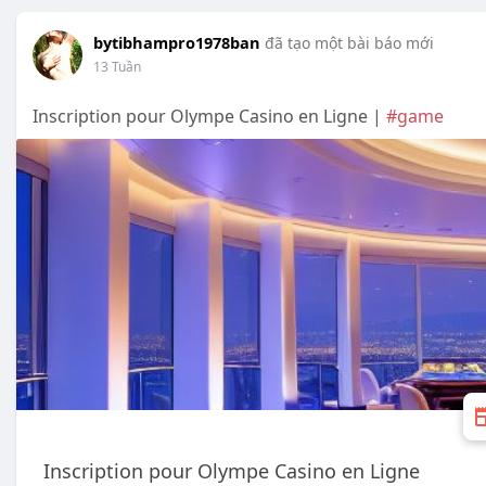
bytibhampro1978ban
đã tạo một bài báo mới
13 Tuần
Inscription pour Olympe Casino en Ligne |
#game
Inscription pour Olympe Casino en Ligne