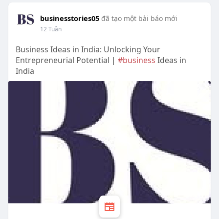
businesstories05
đã tạo một bài báo mới
12 Tuần
Business Ideas in India: Unlocking Your
Entrepreneurial Potential |
#business
Ideas in
India