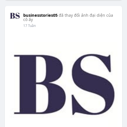
businesstories05
đã thay đổi ảnh đại diện của
cô ấy
17 Tuần