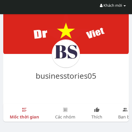
Khách mời
businesstories05
Mốc thời gian
Các nhóm
Thích
Bạn bè