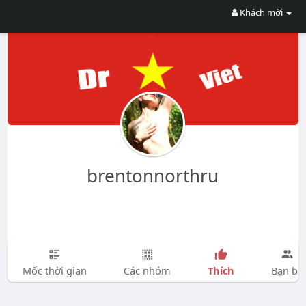
Khách mời
brentonnorthru
Thích
Mốc thời gian
Các nhóm
Bạn bè