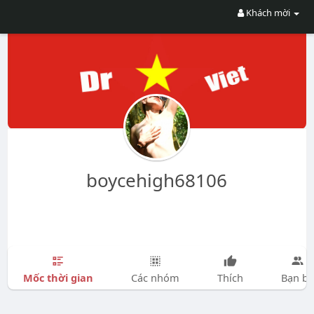
Khách mời
boycehigh68106
Mốc thời gian
Các nhóm
Thích
Bạn bè