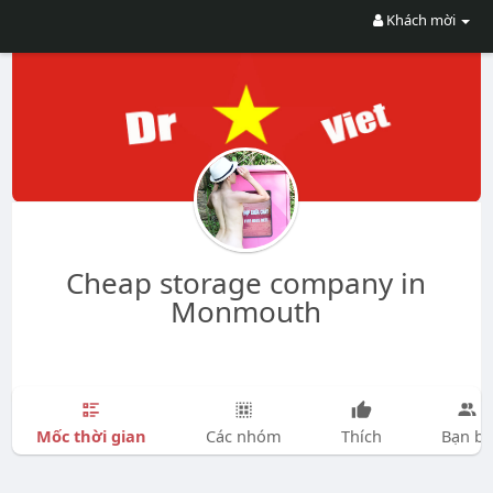
Khách mời
Cheap storage company in
Monmouth
Mốc thời gian
Các nhóm
Thích
Bạn bè