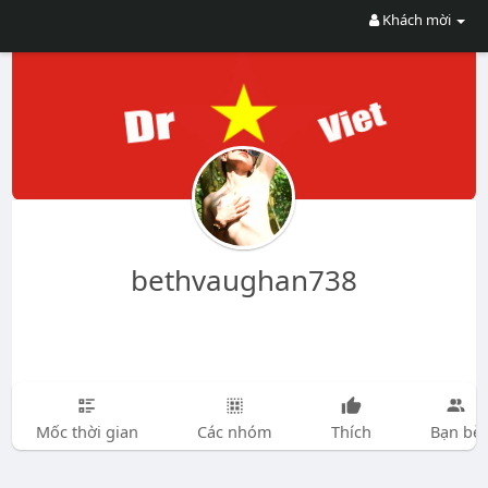
Khách mời
bethvaughan738
Mốc thời gian
Các nhóm
Thích
Bạn bè