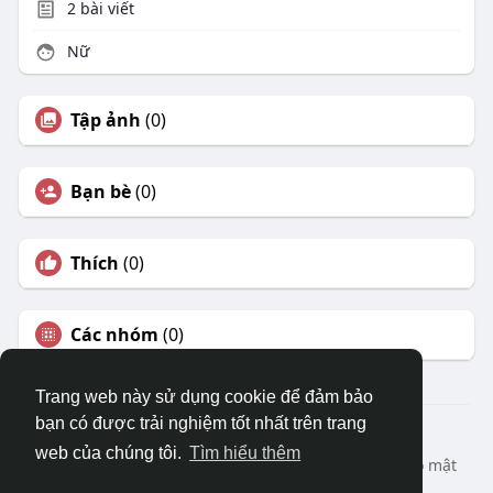
2
bài viết
Nữ
Tập ảnh
(0)
Bạn bè
(0)
Thích
(0)
Các nhóm
(0)
Trang web này sử dụng cookie để đảm bảo
bạn có được trải nghiệm tốt nhất trên trang
© 2026 DRVIET.COM
web của chúng tôi.
Tìm hiểu thêm
Nhà
Bao Quát
Liên hệ chúng tôi
Chính sách bảo mật
Điều khoản sử dụng
Yêu cầu hoàn lại
Blog