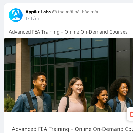
Appikr Labs
đã tạo một bài báo mới
17 Tuần
Advanced FEA Training – Online On-Demand Courses
Advanced FEA Training – Online On-Demand Co