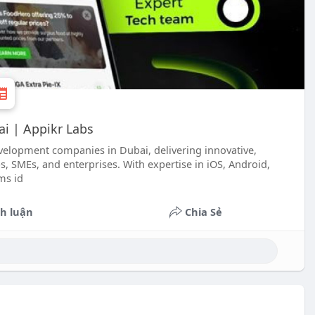
i | Appikr Labs
velopment companies in Dubai, delivering innovative,
s, SMEs, and enterprises. With expertise in iOS, Android,
ms id
h luận
Chia Sẻ