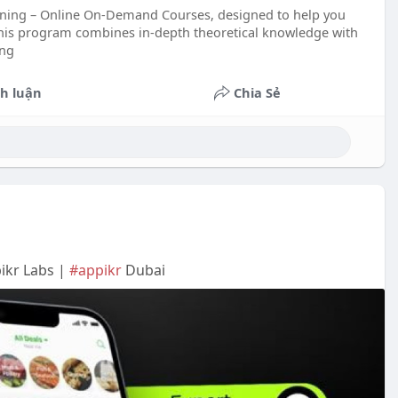
ining – Online On-Demand Courses, designed to help you
his program combines in-depth theoretical knowledge with
ong
h luận
Chia Sẻ
ikr Labs |
#appikr
Dubai