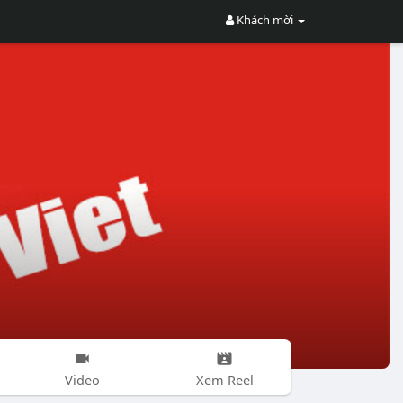
Khách mời
Video
Xem Reel