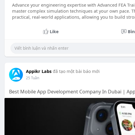
Advance your engineering expertise with Advanced FEA Tra
master complex simulation techniques at your own pace. T
practical, real-world applications, allowing you to build str
Like
Bìn
Appikr Labs
đã tạo một bài báo mới
25 Tuần
Best Mobile App Development Company In Dubai | App