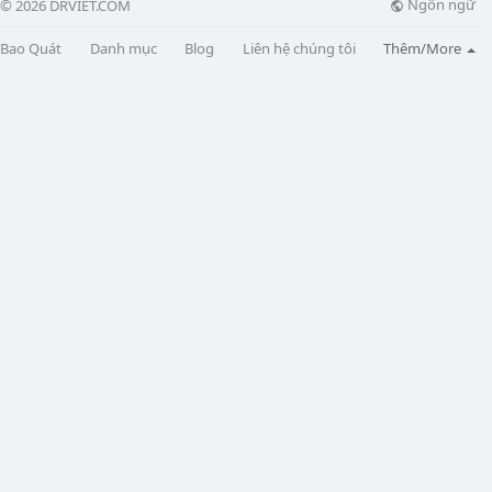
Ngôn ngữ
© 2026 DRVIET.COM
Bao Quát
Danh mục
Blog
Liên hệ chúng tôi
Thêm/More