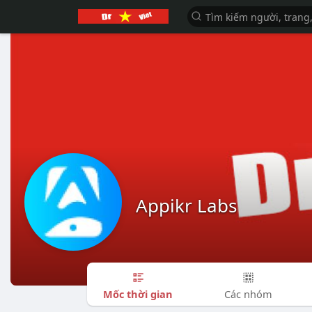
Appikr Labs
Mốc thời gian
Các nhóm