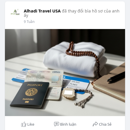
Alhadi Travel USA
đã thay đổi bìa hồ sơ của anh
ấy
9 Tuần
Like
Bình luận
Chia Sẻ