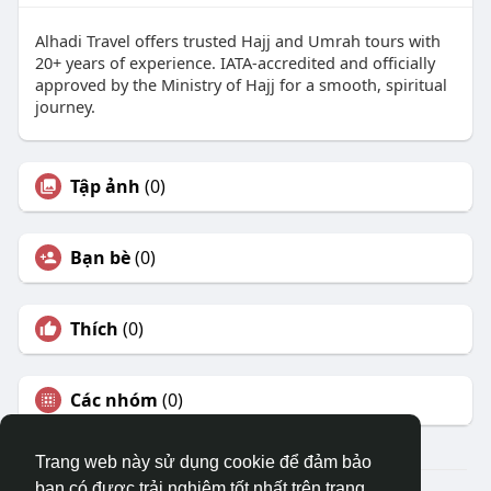
Alhadi Travel offers trusted Hajj and Umrah tours with
20+ years of experience. IATA-accredited and officially
approved by the Ministry of Hajj for a smooth, spiritual
journey.
Tập ảnh
(0)
Bạn bè
(0)
Thích
(0)
Các nhóm
(0)
Trang web này sử dụng cookie để đảm bảo
bạn có được trải nghiệm tốt nhất trên trang