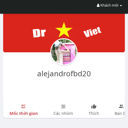
Khách mời
alejandrofbd20
Mốc thời gian
Các nhóm
Thích
Bạn bè