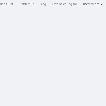
Bao Quát
Danh mục
Blog
Liên hệ chúng tôi
Thêm/More