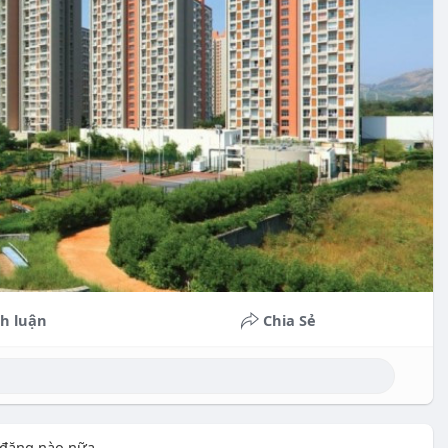
h luận
Chia Sẻ
 đăng nào nữa