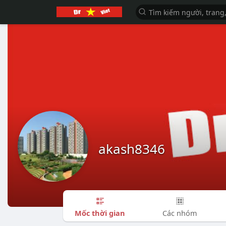
akash8346
Mốc thời gian
Các nhóm