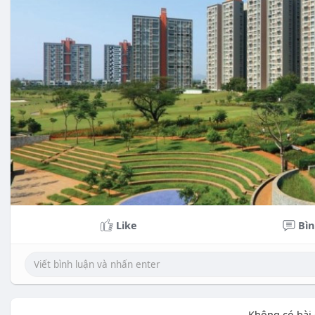
Like
Bìn
Không có bài