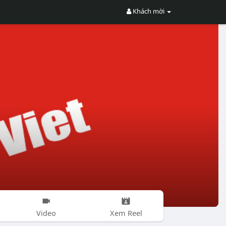
Khách mời
Video
Xem Reel