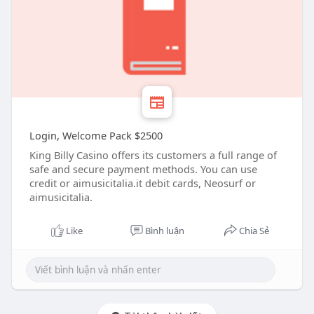
Login, Welcome Pack $2500
King Billy Casino offers its customers a full range of
safe and secure payment methods. You can use
credit or aimusicitalia.it debit cards, Neosurf or
aimusicitalia.
Like
Bình luận
Chia Sẻ