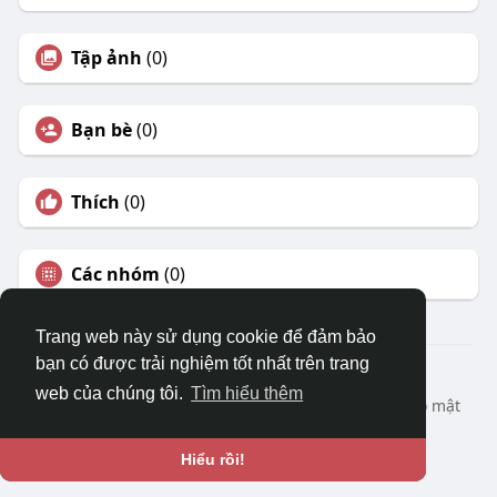
Tập ảnh
(0)
Bạn bè
(0)
Thích
(0)
Các nhóm
(0)
Trang web này sử dụng cookie để đảm bảo
bạn có được trải nghiệm tốt nhất trên trang
© 2026 DRVIET.COM
web của chúng tôi.
Tìm hiểu thêm
Nhà
Bao Quát
Liên hệ chúng tôi
Chính sách bảo mật
Điều khoản sử dụng
Yêu cầu hoàn lại
Blog
Ngôn ngữ
Hiểu rồi!