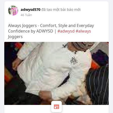
adwysd570
đã tạo một bài báo mới
46 Tuần
Always Joggers - Comfort, Style and Everyday
Confidence by ADWYSD |
#adwysd
#always
Joggers