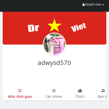
Khách mời
adwysd570
Mốc thời gian
Các nhóm
Thích
Bạn bè