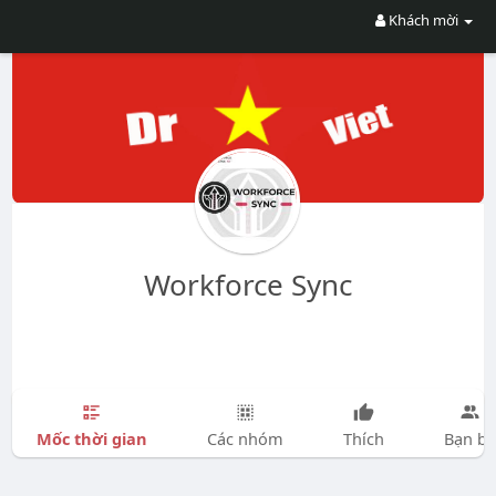
Khách mời
Workforce Sync
Mốc thời gian
Các nhóm
Thích
Bạn bè