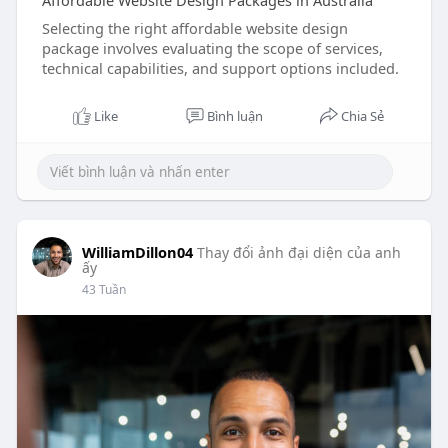
Affordable Website Design Packages in Australia
Selecting the right affordable website design
package involves evaluating the scope of services,
technical capabilities, and support options included.
Like
Bình luận
Chia Sẻ
WilliamDillon04
Thay đổi ảnh đại diện của anh
ấy
43 Tuần