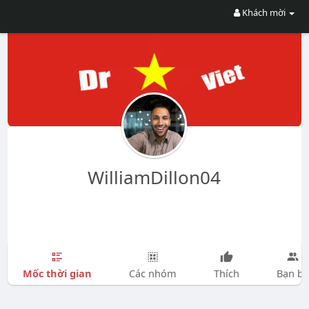
Khách mời
WilliamDillon04
Mốc thời gian
Các nhóm
Thích
Bạn bè