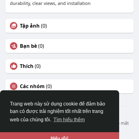
durability, clear views, and installation
Tập ảnh
(0)
Bạn bè
(0)
Thích
(0)
Các nhóm
(0)
Trang web này sử dụng cookie để đảm bảo
bạn có được trải nghiệm tốt nhất trên trang
© 2026 DRVIET.COM
web của chúng tôi.
Tìm hiểu thêm
Nhà
Bao Quát
Liên hệ chúng tôi
Chính sách bảo mật
Điều khoản sử dụng
Yêu cầu hoàn lại
Blog
Ngôn ngữ
Hiểu rồi!