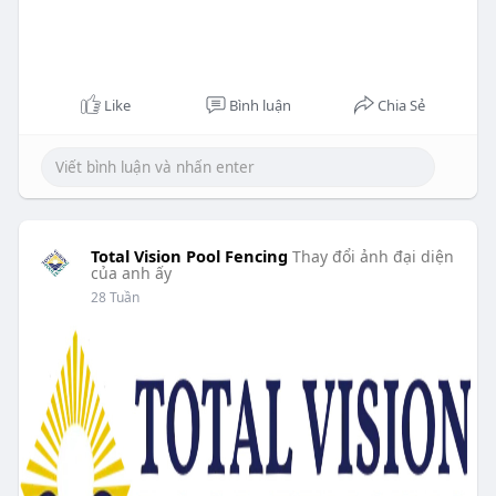
Like
Bình luận
Chia Sẻ
Total Vision Pool Fencing
Thay đổi ảnh đại diện
của anh ấy
28 Tuần