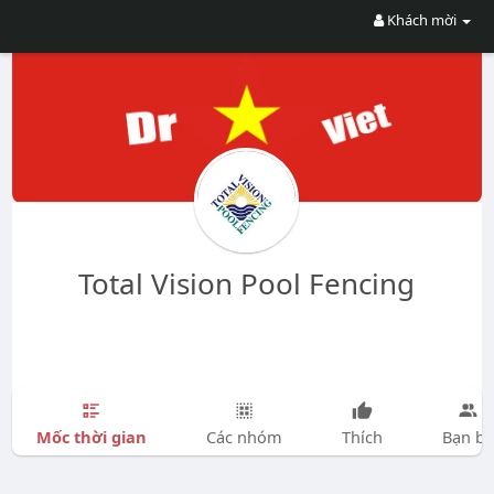
Khách mời
Total Vision Pool Fencing
Mốc thời gian
Các nhóm
Thích
Bạn bè