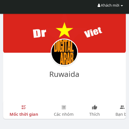
Khách mời
Ruwaida
Mốc thời gian
Các nhóm
Thích
Bạn bè