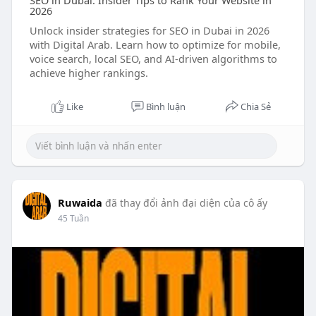
SEO in Dubai: Insider Tips to Rank Your Website in
2026
Unlock insider strategies for SEO in Dubai in 2026
with Digital Arab. Learn how to optimize for mobile,
voice search, local SEO, and AI-driven algorithms to
achieve higher rankings.
Like
Bình luận
Chia Sẻ
Ruwaida
đã thay đổi ảnh đại diện của cô ấy
45 Tuần