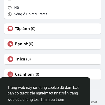
Nữ
Sống ở United States
Tập ảnh
(0)
Bạn bè
(0)
Thích
(0)
Các nhóm
(0)
Trang web này sử dụng cookie để đảm bảo
bạn có được trải nghiệm tốt nhất trên trang
© 2026 DRVIET.COM
web của chúng tôi.
Tìm hiểu thêm
Nhà
Bao Quát
Liên hệ chúng tôi
Chính sách bảo mật