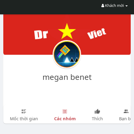
Khách mời
megan benet
Các nhóm
Mốc thời gian
Thích
Bạn bè