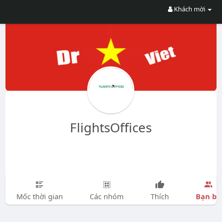
Khách mời
FlightsOffices
Bạn bè
Mốc thời gian
Các nhóm
Thích