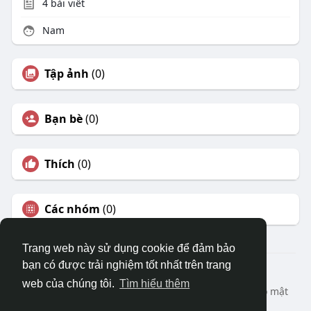
4
bài viết
Nam
Tập ảnh
(0)
Bạn bè
(0)
Thích
(0)
Các nhóm
(0)
Trang web này sử dụng cookie để đảm bảo
bạn có được trải nghiệm tốt nhất trên trang
© 2026 DRVIET.COM
web của chúng tôi.
Tìm hiểu thêm
Nhà
Bao Quát
Liên hệ chúng tôi
Chính sách bảo mật
Điều khoản sử dụng
Yêu cầu hoàn lại
Blog