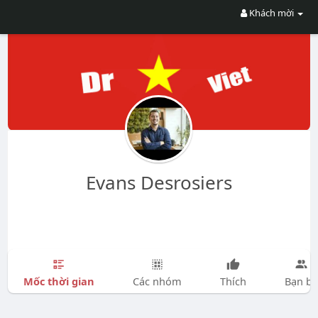
Khách mời
Evans Desrosiers
Mốc thời gian
Các nhóm
Thích
Bạn bè