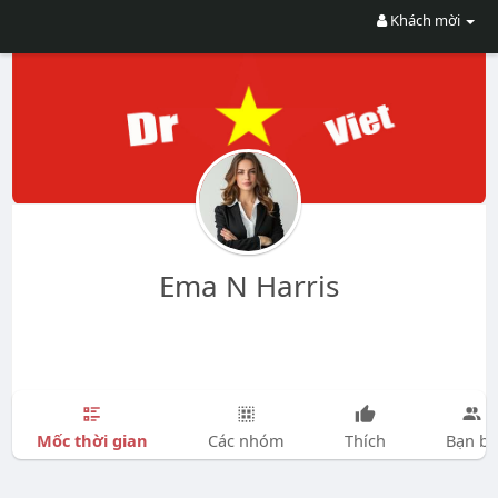
Khách mời
Ema N Harris
Mốc thời gian
Các nhóm
Thích
Bạn bè