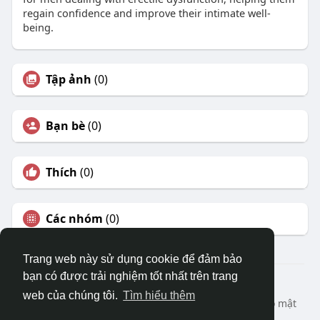
regain confidence and improve their intimate well-
being.
Tập ảnh
(0)
Bạn bè
(0)
Thích
(0)
Các nhóm
(0)
Trang web này sử dụng cookie để đảm bảo
bạn có được trải nghiệm tốt nhất trên trang
© 2026 DRVIET.COM
web của chúng tôi.
Tìm hiểu thêm
Nhà
Bao Quát
Liên hệ chúng tôi
Chính sách bảo mật
Điều khoản sử dụng
Yêu cầu hoàn lại
Blog