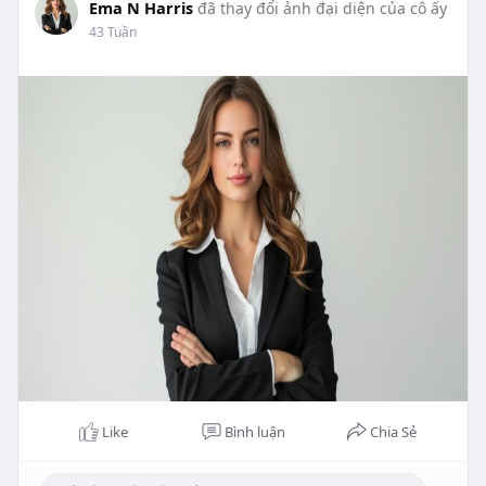
Ema N Harris
đã thay đổi ảnh đại diện của cô ấy
43 Tuần
Like
Bình luận
Chia Sẻ