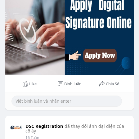
Like
Bình luận
Chia Sẻ
DSC Registration
đã thay đổi ảnh đại diện của
cô ấy
16 Tuần