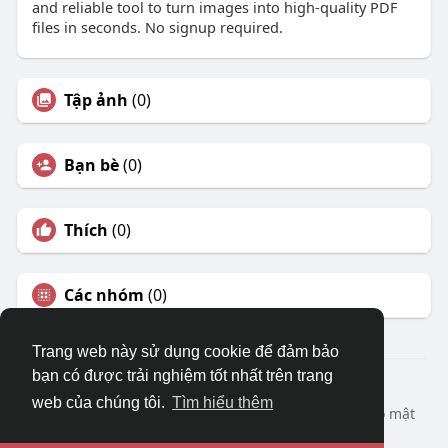
and reliable tool to turn images into high-quality PDF
files in seconds. No signup required.
Tập ảnh
(0)
Bạn bè
(0)
Thích
(0)
Các nhóm
(0)
Trang web này sử dụng cookie để đảm bảo
bạn có được trải nghiệm tốt nhất trên trang
© 2026 DRVIET.COM
web của chúng tôi.
Tìm hiểu thêm
Nhà
Bao Quát
Liên hệ chúng tôi
Chính sách bảo mật
Điều khoản sử dụng
Yêu cầu hoàn lại
Blog