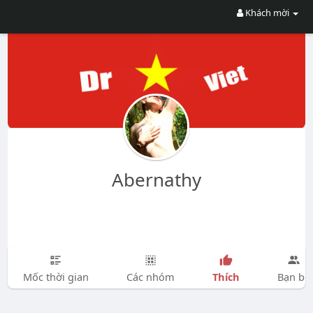
Khách mời
Abernathy
Thích
Mốc thời gian
Các nhóm
Bạn bè