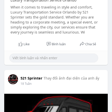
Luxury Transportation Service Orlando
When it comes to traveling in style and comfort,
Luxury Transportation Service Orlando by 521
Sprinter sets the gold standard. Whether you are
heading to a corporate meeting, a special event, or
simply exploring the city, our services ensure that
every journey is seamless and luxurious. Wi
Like
Bình luận
Chia Sẻ
521 Sprinter
Thay đổi ảnh đại diện của anh ấy
18 Tuần