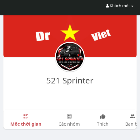
Khách mời
521 Sprinter
Mốc thời gian
Các nhóm
Thích
Bạn bè