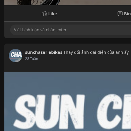
Like
Bìn
sunchaser ebikes
Thay đổi ảnh đại diện của anh ấy
28 Tuần