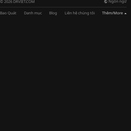
Ngôn ngữ
© 2026 DRVIET.COM
Bao Quát
Danh mục
Blog
Liên hệ chúng tôi
Thêm/More