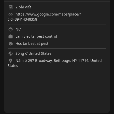
2
bài viết
https://www.google.com/maps/place/?
cid=39414348358
Nữ
Làm việc tại
pest control
Học tại best at pest
Sống ở United States
Nằm ở 297 Broadway, Bethpage, NY 11714, United
States