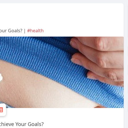
Your Goals? |
#health
chieve Your Goals?