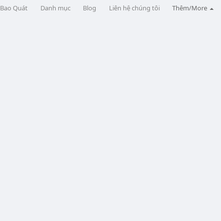
Bao Quát
Danh mục
Blog
Liên hệ chúng tôi
Thêm/More