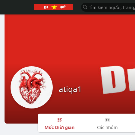
atiqa1
Mốc thời gian
Các nhóm