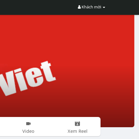
Khách mời
Video
Xem Reel