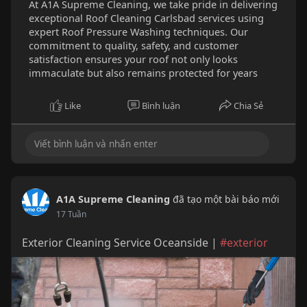
At A1A Supreme Cleaning, we take pride in delivering
exceptional Roof Cleaning Carlsbad services using
expert Roof Pressure Washing techniques. Our
commitment to quality, safety, and customer
satisfaction ensures your roof not only looks
immaculate but also remains protected for years
Like
Bình luận
Chia Sẻ
A1A Supreme Cleaning
đã tạo một bài báo mới
17 Tuần
Exterior Cleaning Service Oceanside |
#exterior