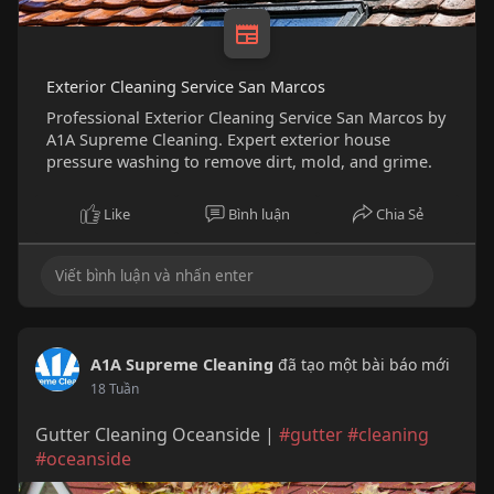
Exterior Cleaning Service San Marcos
Professional Exterior Cleaning Service San Marcos by
A1A Supreme Cleaning. Expert exterior house
pressure washing to remove dirt, mold, and grime.
Like
Bình luận
Chia Sẻ
A1A Supreme Cleaning
đã tạo một bài báo mới
18 Tuần
Gutter Cleaning Oceanside |
#gutter
#cleaning
#oceanside