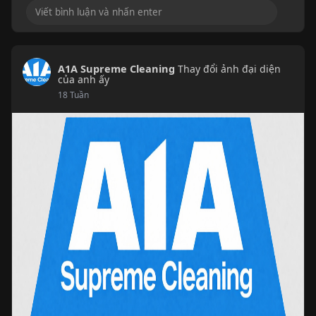
A1A Supreme Cleaning
Thay đổi ảnh đại diện
của anh ấy
18 Tuần