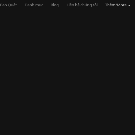
Bao Quát
Danh mục
Blog
Liên hệ chúng tôi
Thêm/More