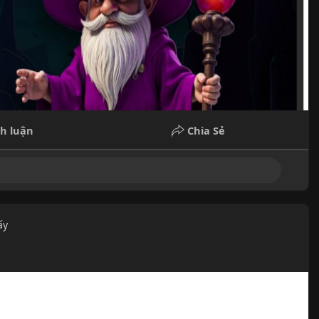
h luận
Chia Sẻ
ấy