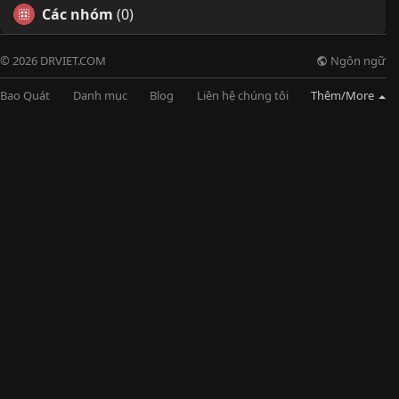
Các nhóm
(0)
Ngôn ngữ
© 2026 DRVIET.COM
Bao Quát
Danh mục
Blog
Liên hệ chúng tôi
Thêm/More